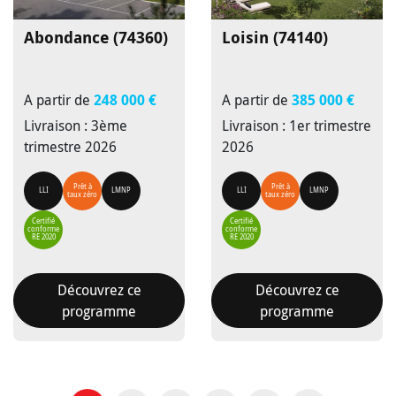
Abondance (74360)
Loisin (74140)
A partir de
248 000 €
A partir de
385 000 €
Livraison : 3ème
Livraison : 1er trimestre
trimestre 2026
2026
Prêt à
Prêt à
LLI
LMNP
LLI
LMNP
taux zéro
taux zéro
Certifié
Certifié
conforme
conforme
RE 2020
RE 2020
Découvrez ce
Découvrez ce
programme
programme