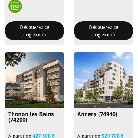
Certifié
conforme
RE 2020
Découvrez ce
Découvrez ce
programme
programme
Thonon les Bains
Annecy (74940)
(74200)
A partir de
427 500 €
A partir de
529 700 €