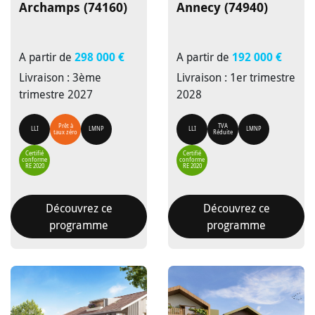
Archamps (74160)
Annecy (74940)
A partir de
298 000 €
A partir de
192 000 €
Livraison : 3ème
Livraison : 1er trimestre
trimestre 2027
2028
Prêt à
TVA
LLI
LMNP
LLI
LMNP
taux zéro
Réduite
Certifié
Certifié
conforme
conforme
RE 2020
RE 2020
Découvrez ce
Découvrez ce
programme
programme