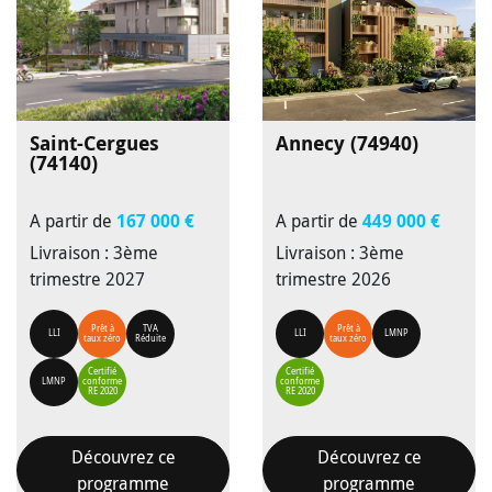
Saint-Cergues
Annecy (74940)
(74140)
A partir de
167 000 €
A partir de
449 000 €
Livraison : 3ème
Livraison : 3ème
trimestre 2027
trimestre 2026
Prêt à
TVA
Prêt à
LLI
LLI
LMNP
taux zéro
Réduite
taux zéro
Certifié
Certifié
LMNP
conforme
conforme
RE 2020
RE 2020
Découvrez ce
Découvrez ce
programme
programme