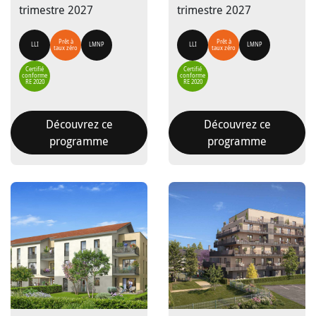
trimestre 2027
trimestre 2027
Prêt à
Prêt à
LLI
LMNP
LLI
LMNP
taux zéro
taux zéro
Certifié
Certifié
conforme
conforme
RE 2020
RE 2020
Découvrez ce
Découvrez ce
programme
programme