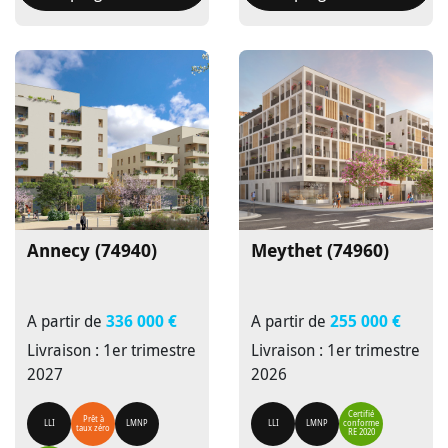
Annecy (74940)
Meythet (74960)
A partir de
336 000 €
A partir de
255 000 €
Livraison : 1er trimestre
Livraison : 1er trimestre
2027
2026
Certifié
Prêt à
LLI
LMNP
LLI
LMNP
conforme
taux zéro
RE 2020