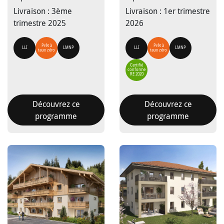
Livraison : 3ème
Livraison : 1er trimestre
trimestre 2025
2026
Prêt à
Prêt à
LLI
LMNP
LLI
LMNP
taux zéro
taux zéro
Certifié
conforme
RE 2020
Découvrez ce
Découvrez ce
programme
programme