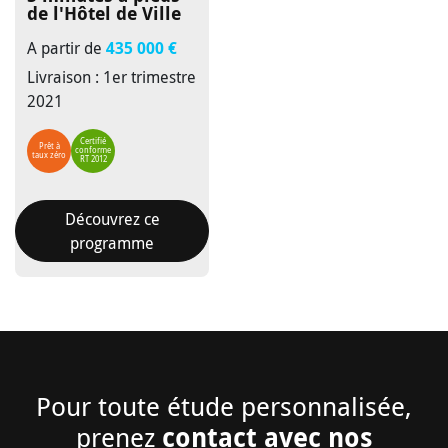
de l'Hôtel de Ville
A partir de
435 000 €
Livraison : 1er trimestre
2021
Certifié
Prêt à
conforme
taux zéro
RT 2012
Découvrez ce
programme
Pour toute étude personnalisée,
contact avec nos
prenez