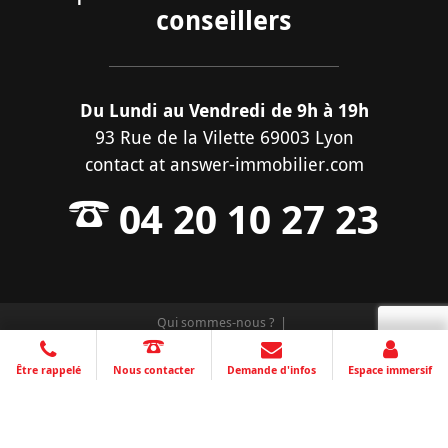
conseillers
Du Lundi au Vendredi de 9h à 19h
93 Rue de la Vilette 69003 Lyon
contact
at
answer-immobilier.com
04 20 10 27 23
Qui sommes-nous ?
Mentions légales et protection de vos données
Plan du site
Création site internet Greentic.net
Être rappelé
Nous contacter
Demande d'infos
Espace immersif