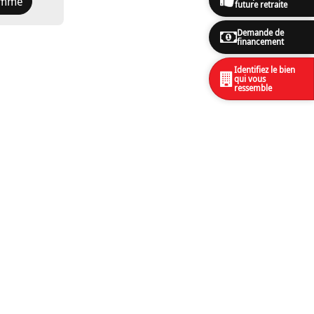
amme
future retraite
Demande de
financement
Identifiez le bien
qui vous
ressemble