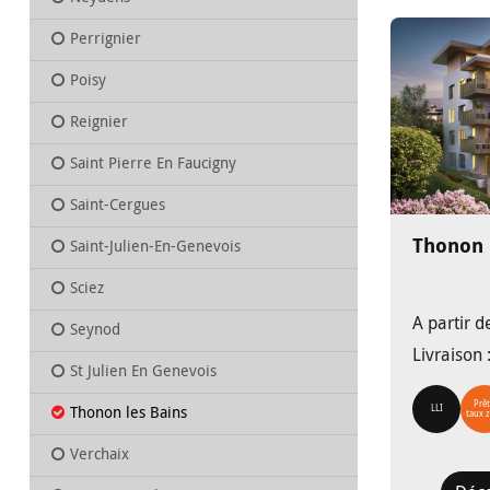
Perrignier
Poisy
Reignier
Saint Pierre En Faucigny
Saint-Cergues
Thonon 
Saint-Julien-En-Genevois
Sciez
A partir 
Seynod
Livraison
St Julien En Genevois
Prêt
Thonon les Bains
LLI
taux 
Verchaix