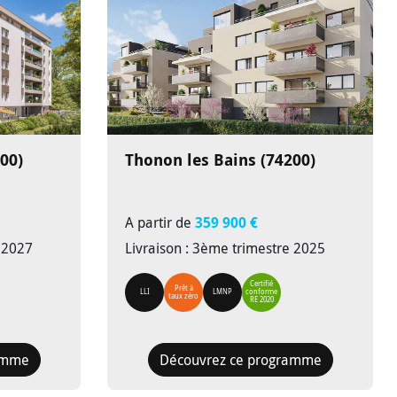
00)
Thonon les Bains (74200)
A partir de
359 900 €
e 2027
Livraison : 3ème trimestre 2025
Certifié
Prêt à
LLI
LMNP
conforme
taux zéro
RE 2020
amme
Découvrez ce programme