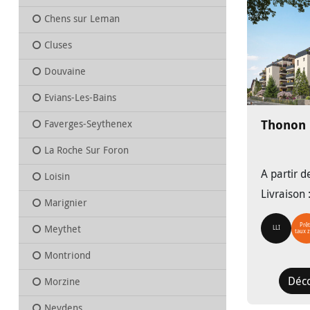
Chens sur Leman
Cluses
Douvaine
Evians-Les-Bains
Thonon 
Faverges-Seythenex
La Roche Sur Foron
A partir 
Loisin
Livraison 
Marignier
Prêt
Meythet
LLI
taux 
Montriond
Déc
Morzine
Neydens