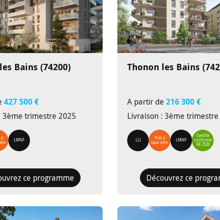
les Bains (74200)
Thonon les Bains (742
de
427 500 €
A partir de
216 300 €
 : 3ème trimestre 2025
Livraison : 3ème trimestr
Certifié
 à
Prêt à
LMNP
LLI
LMNP
conforme
zéro
taux zéro
RE 2020
ouvrez ce programme
Découvrez ce progr