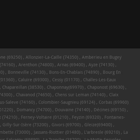
ône (69250)
Allonzier-La-Caille (74350)
Amberieu en Bugey
(74160)
Arenthon (74800)
Arnas (69400)
Ayze (74130)
0)
Bonneville (74130)
Bons-En-Chablais (74890)
Bourg En
(01360)
Caluire (69300)
Cessy (01170)
Challes-Les-Eaux
Chapareillan (38530)
Chaponnay(69970)
Chaponost (69630)
(74300)
Chavanod (74650)
Chens sur Leman (74140)
Claix
us-Saleve (74160)
Colombier-Saugnieu (69124)
Corbas (69960)
(01220)
Domancy (74700)
Douvaine (74140)
Décines (69150)
 (74210)
Ferney-Voltaire (01210)
Feyzin (69320)
Fontaines-
Gilly-Sur-Isère (73200)
Givors (69700)
Gleize(69400)
ombette (73000)
Jassans-Riottier (01480)
L'arbresle (69210)
La
our Salvagny (69890)
La Tronche (38700)
La-Motte-Servolex