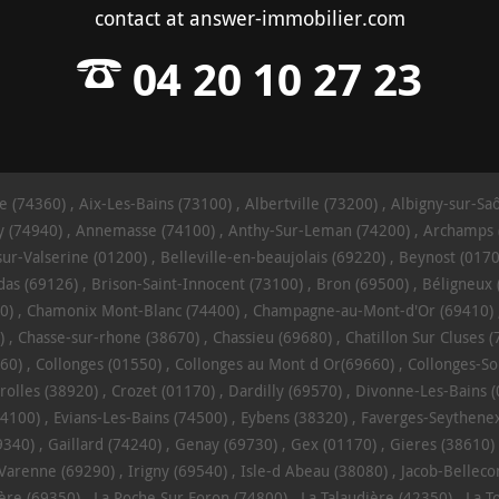
contact
at
answer-immobilier.com
04 20 10 27 23
e (74360)
Aix-Les-Bains (73100)
Albertville (73200)
Albigny-sur-Sa
 (74940)
Annemasse (74100)
Anthy-Sur-Leman (74200)
Archamps 
sur-Valserine (01200)
Belleville-en-beaujolais (69220)
Beynost (0170
das (69126)
Brison-Saint-Innocent (73100)
Bron (69500)
Béligneux 
0)
Chamonix Mont-Blanc (74400)
Champagne-au-Mont-d'Or (69410)
)
Chasse-sur-rhone (38670)
Chassieu (69680)
Chatillon Sur Cluses 
60)
Collonges (01550)
Collonges au Mont d Or(69660)
Collonges-So
rolles (38920)
Crozet (01170)
Dardilly (69570)
Divonne-Les-Bains 
74100)
Evians-Les-Bains (74500)
Eybens (38320)
Faverges-Seythenex
9340)
Gaillard (74240)
Genay (69730)
Gex (01170)
Gieres (38610)
-Varenne (69290)
Irigny (69540)
Isle-d Abeau (38080)
Jacob-Bellec
ère (69350)
La Roche Sur Foron (74800)
La Talaudière (42350)
La T