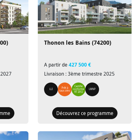
00)
Thonon les Bains (74200)
A partir de
427 500 €
e 2027
Livraison : 3ème trimestre 2025
Certifié
Prêt à
LLI
conforme
LMNP
taux zéro
RT 2012
amme
Découvrez ce programme