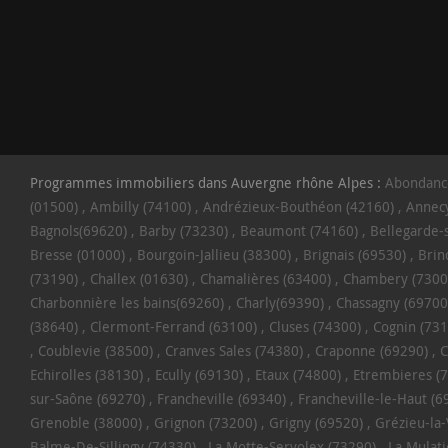
Programmes immobiliers dans Auvergne rhône Alpes :
Abondanc
(01500)
Ambilly (74100)
Andrézieux-Bouthéon (42160)
Annecy
Bagnols(69620)
Barby (73230)
Beaumont (74160)
Bellegarde-
Bresse (01000)
Bourgoin-Jallieu (38300)
Brignais (69530)
Brin
(73190)
Challex (01630)
Chamalières (63400)
Chambery (7300
Charbonnière les bains(69260)
Charly(69390)
Chassagny (69700
(38640)
Clermont-Ferrand (63100)
Cluses (74300)
Cognin (731
Coublevie (38500)
Cranves Sales (74380)
Craponne (69290)
C
Echirolles (38130)
Ecully (69130)
Etaux (74800)
Etrembieres (
sur-Saône (69270)
Francheville (69340)
Francheville-le-Haut (6
Grenoble (38000)
Grignon (73200)
Grigny (69520)
Grézieu-la
Balme-De-Sillingy (74330)
La Motte-Servolex (73290)
La Mulati