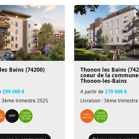
les Bains (74200)
Thonon les Bains (742
coeur de la commune
Thonon-les-Bains
de
299 000 €
A partir de
279 000 €
 : 3ème trimestre 2025
Livraison : 3ème trimestr
Certifié
Certifié
 à
Prêt à
LMNP
conforme
conforme
zéro
taux zéro
RE 2020
RT 2012