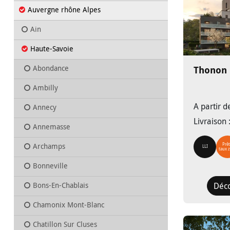
Auvergne rhône Alpes
Ain
Haute-Savoie
Abondance
Thonon 
Ambilly
A partir 
Annecy
Livraison
Annemasse
Archamps
Prêt
LLI
taux 
Bonneville
Bons-En-Chablais
Déc
Chamonix Mont-Blanc
Chatillon Sur Cluses