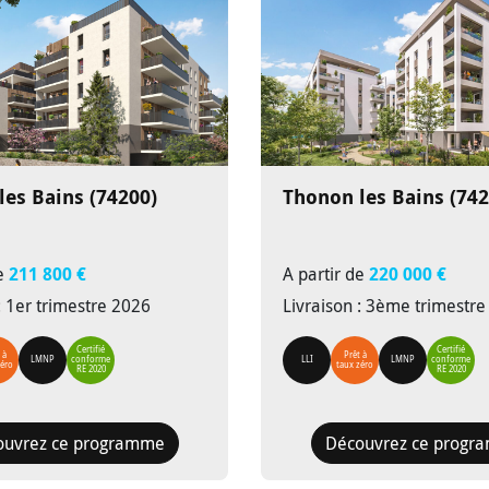
les Bains (74200)
Thonon les Bains (742
de
211 800 €
A partir de
220 000 €
: 1er trimestre 2026
Livraison : 3ème trimestr
Certifié
Certifié
 à
Prêt à
LMNP
conforme
LLI
LMNP
conforme
zéro
taux zéro
RE 2020
RE 2020
ouvrez ce programme
Découvrez ce progr