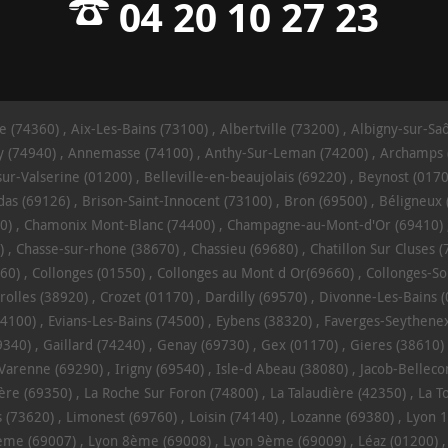
04 20 10 27 23
e (74360)
Aix-Les-Bains (73100)
Albertville (73200)
Albigny-sur-Sa
 (74940)
Annemasse (74100)
Anthy-Sur-Leman (74200)
Archamps 
sur-Valserine (01200)
Belleville-en-beaujolais (69220)
Beynost (0170
das (69126)
Brison-Saint-Innocent (73100)
Bron (69500)
Béligneux 
0)
Chamonix Mont-Blanc (74400)
Champagne-au-Mont-d'Or (69410)
)
Chasse-sur-rhone (38670)
Chassieu (69680)
Chatillon Sur Cluses 
60)
Collonges (01550)
Collonges au Mont d Or(69660)
Collonges-So
rolles (38920)
Crozet (01170)
Dardilly (69570)
Divonne-Les-Bains 
74100)
Evians-Les-Bains (74500)
Eybens (38320)
Faverges-Seythenex
9340)
Gaillard (74240)
Genay (69730)
Gex (01170)
Gieres (38610)
-Varenne (69290)
Irigny (69540)
Isle-d Abeau (38080)
Jacob-Bellec
ère (69350)
La Roche Sur Foron (74800)
La Talaudière (42350)
La T
s (73620)
Limonest (69760)
Loisin (74140)
Lozanne (69380)
Lyon 1
ème (69007)
Lyon 8ème (69008)
Lyon 9ème (69009)
Léaz (01200)