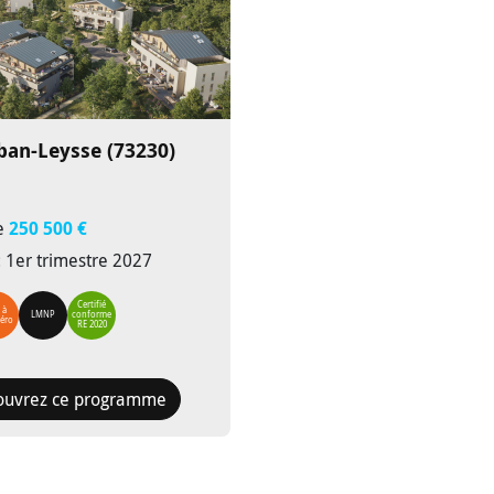
ban-Leysse (73230)
de
250 500 €
: 1er trimestre 2027
Certifié
 à
LMNP
conforme
zéro
RE 2020
ouvrez ce programme