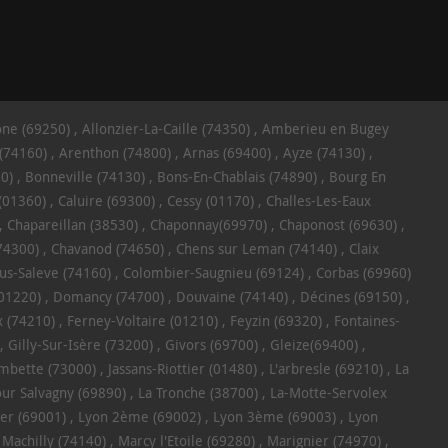
ône (69250)
Allonzier-La-Caille (74350)
Amberieu en Bugey
(74160)
Arenthon (74800)
Arnas (69400)
Ayze (74130)
0)
Bonneville (74130)
Bons-En-Chablais (74890)
Bourg En
(01360)
Caluire (69300)
Cessy (01170)
Challes-Les-Eaux
Chapareillan (38530)
Chaponnay(69970)
Chaponost (69630)
(74300)
Chavanod (74650)
Chens sur Leman (74140)
Claix
us-Saleve (74160)
Colombier-Saugnieu (69124)
Corbas (69960)
(01220)
Domancy (74700)
Douvaine (74140)
Décines (69150)
 (74210)
Ferney-Voltaire (01210)
Feyzin (69320)
Fontaines-
Gilly-Sur-Isère (73200)
Givors (69700)
Gleize(69400)
ombette (73000)
Jassans-Riottier (01480)
L'arbresle (69210)
La
our Salvagny (69890)
La Tronche (38700)
La-Motte-Servolex
er (69001)
Lyon 2ème (69002)
Lyon 3ème (69003)
Lyon
Machilly (74140)
Marcy l'Etoile (69280)
Marignier (74970)