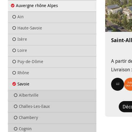
Auvergne rhône Alpes
Ain
Haute-Savoie
Isère
Saint-Al
Loire
A partir 
Puy-de-Dôme
Livraison 
Rhône
Savoie
Prêt
LLI
taux 
Albertville
Challes-Les-Eaux
Déc
Chambery
Cognin