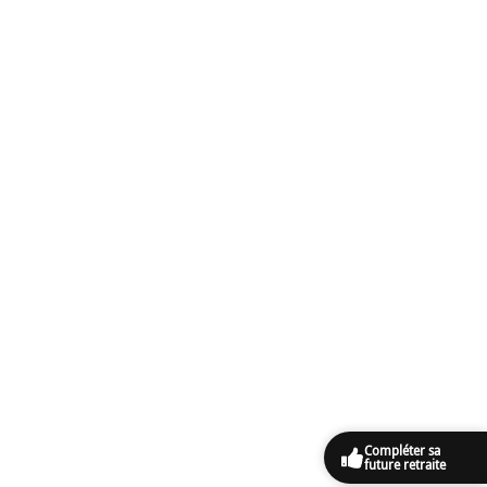
Compléter sa
future retraite