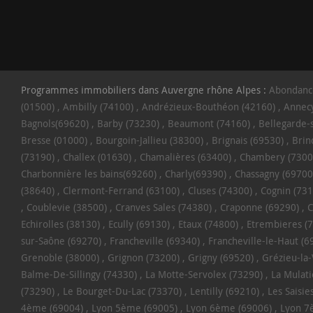
Programmes immobiliers dans Auvergne rhône Alpes :
Abondanc
(01500)
Ambilly (74100)
Andrézieux-Bouthéon (42160)
Annecy
Bagnols(69620)
Barby (73230)
Beaumont (74160)
Bellegarde-
Bresse (01000)
Bourgoin-Jallieu (38300)
Brignais (69530)
Brin
(73190)
Challex (01630)
Chamalières (63400)
Chambery (7300
Charbonnière les bains(69260)
Charly(69390)
Chassagny (69700
(38640)
Clermont-Ferrand (63100)
Cluses (74300)
Cognin (731
Coublevie (38500)
Cranves Sales (74380)
Craponne (69290)
C
Echirolles (38130)
Ecully (69130)
Etaux (74800)
Etrembieres (
sur-Saône (69270)
Francheville (69340)
Francheville-le-Haut (6
Grenoble (38000)
Grignon (73200)
Grigny (69520)
Grézieu-la
Balme-De-Sillingy (74330)
La Motte-Servolex (73290)
La Mulati
(73290)
Le Bourget-Du-Lac (73370)
Lentilly (69210)
Les Saisie
4ème (69004)
Lyon 5ème (69005)
Lyon 6ème (69006)
Lyon 7