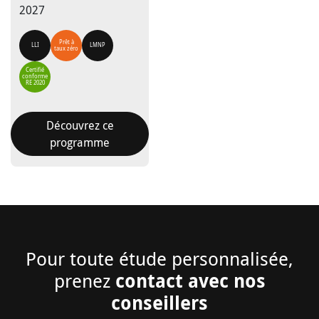
2027
Prêt à
LLI
LMNP
taux zéro
Certifié
conforme
RE 2020
Découvrez ce
programme
Pour toute étude personnalisée,
contact avec nos
prenez
conseillers