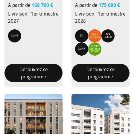
A partir de
168 700 €
A partir de
175 000 €
Livraison : 1er trimestre
Livraison : 1er trimestre
2027
2028
Prêt à
TVA
LMNP
LLI
taux zéro
Réduite
Certifié
LMNP
conforme
RE 2020
Découvrez ce
Découvrez ce
programme
programme