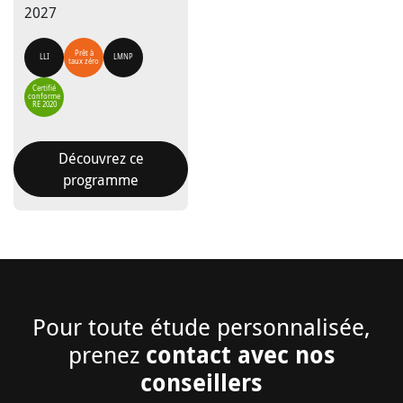
2027
Prêt à
LLI
LMNP
taux zéro
Certifié
conforme
RE 2020
Découvrez ce
programme
Pour toute étude personnalisée,
contact avec nos
prenez
conseillers