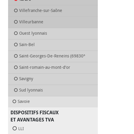
Villefranche-sur-Saône
Villeurbanne
Ouest lyonnais
Sain-Bel
Saint-Georges-De-Reneins (69830°
Saint-romain-au-mont-d'or
Savigny
Sud lyonnais
Savoie
DISPOSITIFS FISCAUX
ET AVANTAGES TVA
LLI