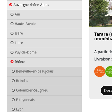
Auvergne rhône Alpes
Ain
Haute-Savoie
Isère
Tarare (
immédia
Loire
A partir 
Puy-de-Dôme
Livraison
Rhône
Certi
Belleville-en-beaujolais
Prêt à
confo
taux zéro
RT 2
Brindas
Colombier-Saugnieu
Déc
Est lyonnais
Lyon