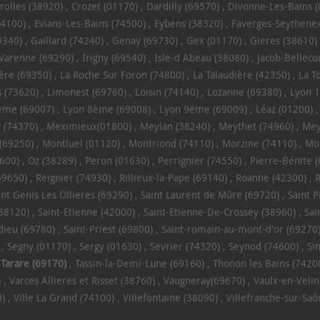
rolles (38920)
Crozet (01170)
Dardilly (69570)
Divonne-Les-Bains 
74100)
Evians-Les-Bains (74500)
Eybens (38320)
Faverges-Seythenex
9340)
Gaillard (74240)
Genay (69730)
Gex (01170)
Gieres (38610)
-Varenne (69290)
Irigny (69540)
Isle-d Abeau (38080)
Jacob-Bellec
ère (69350)
La Roche Sur Foron (74800)
La Talaudière (42350)
La T
s (73620)
Limonest (69760)
Loisin (74140)
Lozanne (69380)
Lyon 1
ème (69007)
Lyon 8ème (69008)
Lyon 9ème (69009)
Léaz (01200)
 (74370)
Meximieux(01800)
Meylan (38240)
Meythet (74960)
Mey
(69250)
Montluel (01120)
Montriond (74110)
Morzine (74110)
Mo
9600)
Oz (38289)
Peron (01630)
Perrignier (74550)
Pierre-Bénite 
69650)
Reignier (74930)
Rillieux-la-Pape (69140)
Roanne (42300)
R
int Genis Les Ollieres (69290)
Saint Laurent de Mûre (69720)
Saint P
(38120)
Saint-Etienne (42000)
Saint-Etienne-De-Crossey (38960)
Sai
dieu (69780)
Saint-Priest (69800)
Saint-romain-au-mont-d'or (69270
Segny (01170)
Sergy (01630)
Sevrier (74320)
Seynod (74600)
Si
Tarare (69170)
Tassin-la-Demi-Lune (69160)
Thonon les Bains (7420
)
Varces Allieres et Risset (38760)
Vaugneray(69670)
Vaulx-en-Velin
0)
Ville La Grand (74100)
Villefontaine (38090)
Villefranche-sur-Saô