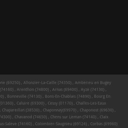
ône (69250)
Allonzier-La-Caille (74350)
Amberieu en Bugey
(74160)
Arenthon (74800)
Arnas (69400)
Ayze (74130)
0)
Bonneville (74130)
Bons-En-Chablais (74890)
Bourg En
(01360)
Caluire (69300)
Cessy (01170)
Challes-Les-Eaux
Chapareillan (38530)
Chaponnay(69970)
Chaponost (69630)
(74300)
Chavanod (74650)
Chens sur Leman (74140)
Claix
us-Saleve (74160)
Colombier-Saugnieu (69124)
Corbas (69960)