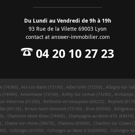
Du Lundi au Vendredi de 9h à 19h
93 Rue de la Vilette 69003 Lyon
contact
at
answer-immobilier.com
04 20 10 27 23
e (74360)
Aix-Les-Bains (73100)
Albertville (73200)
Albigny-sur-Sa
 (74940)
Annemasse (74100)
Anthy-Sur-Leman (74200)
Archamps 
sur-Valserine (01200)
Belleville-en-beaujolais (69220)
Beynost (0170
das (69126)
Brison-Saint-Innocent (73100)
Bron (69500)
Béligneux 
0)
Chamonix Mont-Blanc (74400)
Champagne-au-Mont-d'Or (69410)
)
Chasse-sur-rhone (38670)
Chassieu (69680)
Chatillon Sur Cluses 
60)
Collonges (01550)
Collonges au Mont d Or(69660)
Collonges-So