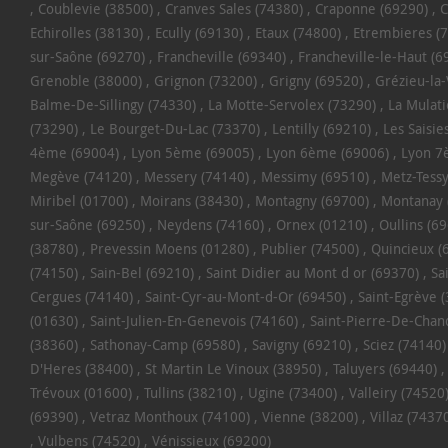
Coublevie (38500)
Cranves Sales (74380)
Craponne (69290)
C
Echirolles (38130)
Ecully (69130)
Etaux (74800)
Etrembieres (
sur-Saône (69270)
Francheville (69340)
Francheville-le-Haut (6
Grenoble (38000)
Grignon (73200)
Grigny (69520)
Grézieu-la
Balme-De-Sillingy (74330)
La Motte-Servolex (73290)
La Mulati
(73290)
Le Bourget-Du-Lac (73370)
Lentilly (69210)
Les Saisie
4ème (69004)
Lyon 5ème (69005)
Lyon 6ème (69006)
Lyon 7
Megève (74120)
Messery (74140)
Messimy (69510)
Metz-Tessy
Miribel (01700)
Moirans (38430)
Montagny (69700)
Montanay 
sur-Saône (69250)
Neydens (74160)
Ornex (01210)
Oullins (6
(38780)
Prevessin Moens (01280)
Publier (74500)
Quincieux (
(74150)
Sain-Bel (69210)
Saint Didier au Mont d or (69370)
Sa
Cergues (74140)
Saint-Cyr-au-Mont-d-Or (69450)
Saint-Egrève 
(01630)
Saint-Julien-En-Genevois (74160)
Saint-Pierre-De-Chan
(38360)
Sathonay-Camp (69580)
Savigny (69210)
Sciez (74140)
D'Heres (38400)
St Martin Le Vinoux (38950)
Taluyers (69440)
Trévoux (01600)
Tullins (38210)
Ugine (73400)
Valleiry (74520
(69390)
Vetraz Monthoux (74100)
Vienne (38200)
Villaz (7437
Vulbens (74520)
Vénissieux (69200)