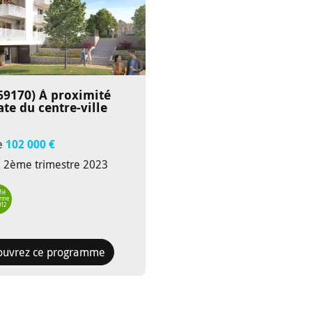
69170)
À proximité
te du centre-ville
de
102 000 €
 : 2ème trimestre 2023
fié
rme
012
ouvrez ce programme