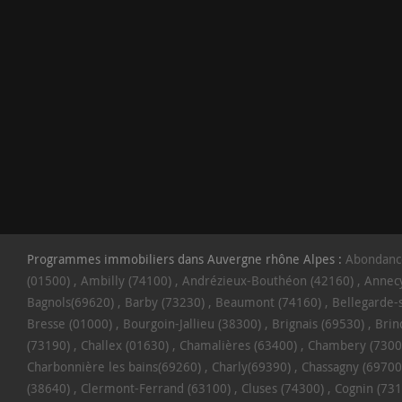
Programmes immobiliers dans Auvergne rhône Alpes :
Abondanc
(01500)
Ambilly (74100)
Andrézieux-Bouthéon (42160)
Annecy
Bagnols(69620)
Barby (73230)
Beaumont (74160)
Bellegarde-
Bresse (01000)
Bourgoin-Jallieu (38300)
Brignais (69530)
Brin
(73190)
Challex (01630)
Chamalières (63400)
Chambery (7300
Charbonnière les bains(69260)
Charly(69390)
Chassagny (69700
(38640)
Clermont-Ferrand (63100)
Cluses (74300)
Cognin (731