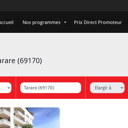
Accueil
Nos programmes
Prix Direct Promoteur
rare (69170)
ille (Lyon, Caluire, ...)
Elargir à
Livrais