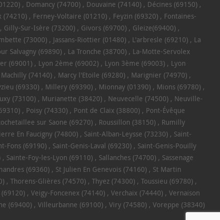
(01220)
Domancy (74700)
Douvaine (74140)
Décines (69150)
 (74210)
Ferney-Voltaire (01210)
Feyzin (69320)
Fontaines-
Gilly-Sur-Isère (73200)
Givors (69700)
Gleize(69400)
ombette (73000)
Jassans-Riottier (01480)
L'arbresle (69210)
La
our Salvagny (69890)
La Tronche (38700)
La-Motte-Servolex
er (69001)
Lyon 2ème (69002)
Lyon 3ème (69003)
Lyon
Machilly (74140)
Marcy l'Etoile (69280)
Marignier (74970)
zieu (69330)
Millery (69390)
Mionnay (01390)
Mions (69780)
uxy (73100)
Murianette (38420)
Neuvecelle (74500)
Neuville-
(69310)
Poisy (74330)
Pont de Claix (38800)
Pont-Évêque
ochetaillee sur Saone (69270)
Roussillon (38150)
Rumilly
ierre En Faucigny (74800)
Saint-Alban-Leysse (73230)
Saint-
nt-Fons (69190)
Saint-Genis-Laval (69230)
Saint-Genis-Pouilly
)
Sainte-Foy-les-Lyon (69110)
Sallanches (74700)
Sassenage
mandres (69360)
St Julien En Genevois (74160)
St Martin
0)
Thorens-Glières (74570)
Thyez (74300)
Toussieu (69780)
 (69120)
Veigy-Foncenex (74140)
Verchaix (74440)
Vernaison
ne (69400)
Villeurbanne (69100)
Viry (74580)
Voreppe (38340)