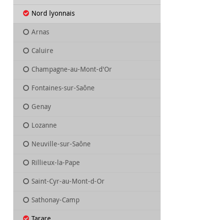
Nord lyonnais
Arnas
Caluire
Champagne-au-Mont-d'Or
Fontaines-sur-Saône
Genay
Lozanne
Neuville-sur-Saône
Rillieux-la-Pape
Saint-Cyr-au-Mont-d-Or
Sathonay-Camp
Tarare