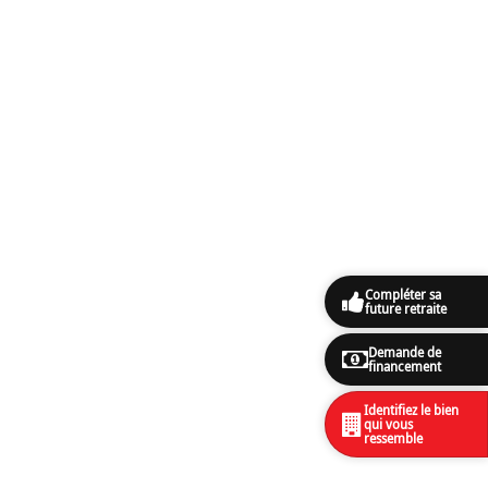
Compléter sa
future retraite
Demande de
financement
Identifiez le bien
qui vous
ressemble