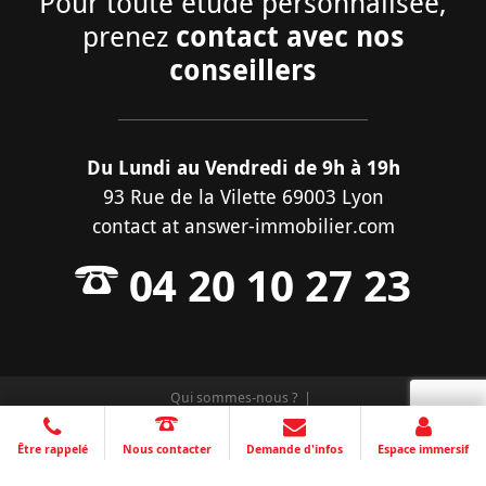
Pour toute étude personnalisée,
contact avec nos
prenez
conseillers
Du Lundi au Vendredi de 9h à 19h
93 Rue de la Vilette 69003 Lyon
contact
at
answer-immobilier.com
04 20 10 27 23
Qui sommes-nous ?
Mentions légales et protection de vos données
Plan du site
Création site internet Greentic.net
Être rappelé
Nous contacter
Demande d'infos
Espace immersif