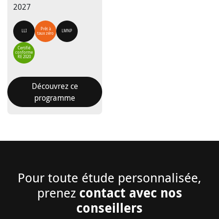
2027
Prêt à
LLI
LMNP
taux zéro
Certifié
conforme
RE 2020
Découvrez ce
programme
Pour toute étude personnalisée,
contact avec nos
prenez
conseillers