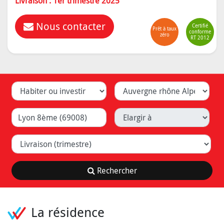
Livraison : 1er trimestre 2025
Nous contacter
Certifié
Prêt à taux
conforme
zéro
RT 2012
Habiter ou investir
Département
Ville (Lyon, Caluire, ...)
Elargir à
Livraison (trimestre)
Rechercher
La résidence