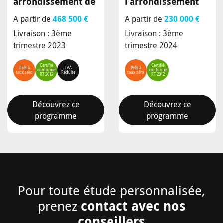
arrondissement de
l’arrondissement
Lyon
A partir de
468 500 €
A partir de
230 000 €
Livraison : 3ème
Livraison : 3ème
trimestre 2023
trimestre 2024
Certifié
Certifié
Prêt à
TVA
Prêt à
conforme
conforme
taux zéro
Réduite
taux zéro
RT 2012
RT 2012
Découvrez ce
Découvrez ce
programme
programme
Pour toute étude personnalisée,
contact avec nos
prenez
conseillers