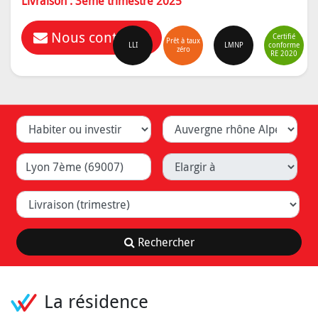
Livraison : 3ème trimestre 2025
Nous contacter
Certifié
Prêt à taux
LLI
LMNP
conforme
zéro
RE 2020
Habiter ou investir
Département
Ville (Lyon, Caluire, ...)
Elargir à
Livraison (trimestre)
Rechercher
La résidence