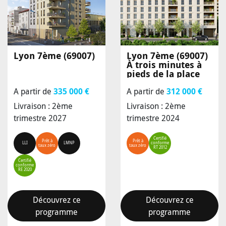
Lyon 7ème (69007)
Lyon 7ème (69007)
À trois minutes à
pieds de la place
Jean Jaurès
A partir de
335 000 €
A partir de
312 000 €
Livraison : 2ème
Livraison : 2ème
trimestre 2027
trimestre 2024
Certifié
Prêt à
Prêt à
LLI
LMNP
conforme
taux zéro
taux zéro
RT 2012
Certifié
conforme
RE 2020
Découvrez ce
Découvrez ce
programme
programme