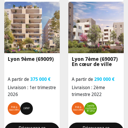
Lyon 9ème (69009)
Lyon 7ème (69007)
En cœur de ville
A partir de
375 000 €
A partir de
290 000 €
Livraison : 1er trimestre
Livraison : 2ème
2026
trimestre 2022
Certifié
Prêt à
Prêt à
LMNP
conforme
taux zéro
taux zéro
RT 2012
Découvrez ce
Découvrez ce