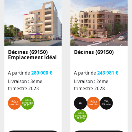
Décines (69150)
Décines (69150)
Emplacement idéal
A partir de
280 000 €
A partir de
243 981 €
Livraison : 3ème
Livraison : 2ème
trimestre 2023
trimestre 2028
Certifié
Prêt à
Prêt à
TVA
conforme
LLI
taux zéro
taux zéro
Réduite
RT 2012
Certifié
conforme
RE 2020