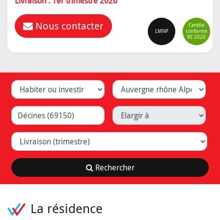
Livraison : 1er trimestre 2026
Nous contacter
Certifié
LMNP
conforme
RE 2020
Habiter ou investir
Département
Ville (Lyon, Caluire, ...)
Elargir à
Livraison (trimestre)
Rechercher
La résidence