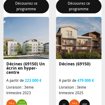
Découvrez ce
Découvrez ce
programme
programme
Décines (69150)
Un
Décines (69150)
écrin en hyper-
centre
A partir de
223 000 €
A partir de
479 000 €
Livraison : 3ème
Livraison : 3ème
trimestre 2023
trimestre 2025
Certifié
Prêt à
Prêt à
conforme
LLI
LMNP