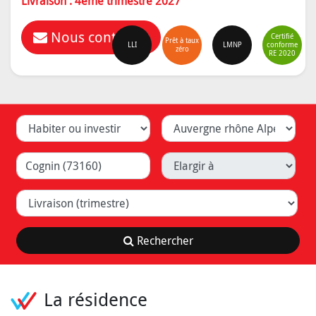
Livraison : 4ème trimestre 2027
Nous contacter
Certifié
Prêt à taux
LLI
LMNP
conforme
zéro
RE 2020
Habiter ou investir
Département
Ville (Lyon, Caluire, ...)
Elargir à
Livraison (trimestre)
Rechercher
La résidence