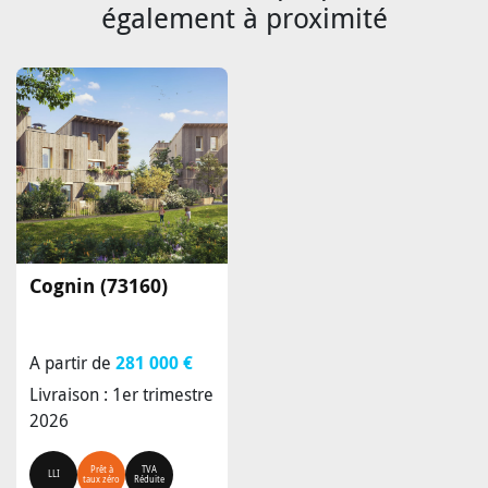
également à proximité
Cognin (73160)
A partir de
281 000 €
Livraison : 1er trimestre
2026
Prêt à
TVA
LLI
taux zéro
Réduite