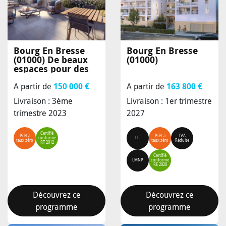
Bourg En Bresse
Bourg En Bresse
(01000)
De beaux
(01000)
espaces pour des
instants uniques
A partir de
150 000 €
A partir de
163 800 €
Livraison : 3ème
Livraison : 1er trimestre
trimestre 2023
2027
Certifié
Prêt à
Prêt à
TVA
conforme
LLI
taux zéro
taux zéro
Réduite
RT 2012
Certifié
LMNP
conforme
RE 2020
Découvrez ce
Découvrez ce
programme
programme