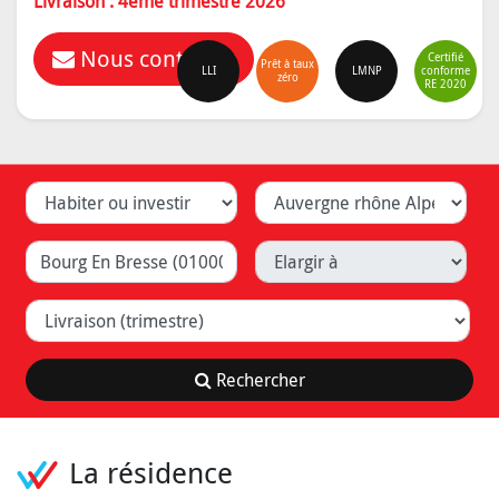
Livraison : 4ème trimestre 2026
Nous contacter
Certifié
Prêt à taux
LLI
LMNP
conforme
zéro
RE 2020
Habiter ou investir
Département
Ville (Lyon, Caluire, ...)
Elargir à
Livraison (trimestre)
Rechercher
La résidence