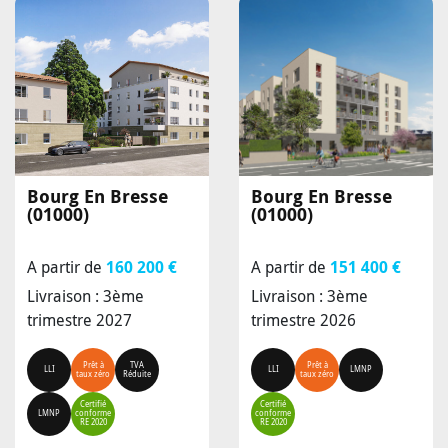
Bourg En Bresse
Bourg En Bresse
(01000)
(01000)
A partir de
160 200 €
A partir de
151 400 €
Livraison : 3ème
Livraison : 3ème
trimestre 2027
trimestre 2026
Prêt à
TVA
Prêt à
LLI
LLI
LMNP
taux zéro
Réduite
taux zéro
Certifié
Certifié
LMNP
conforme
conforme
RE 2020
RE 2020